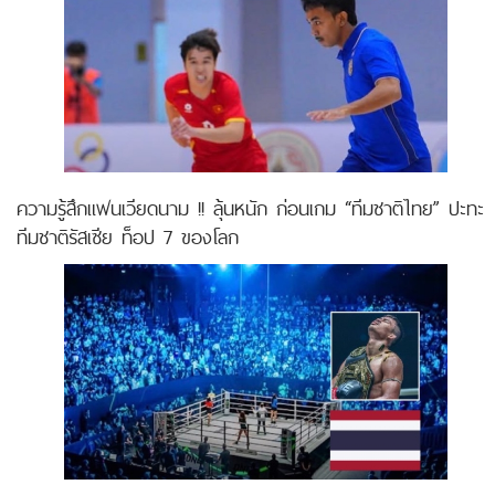
ความรู้สึกแฟนเวียดนาม !! ลุ้นหนัก ก่อนเกม “ทีมชาติไทย” ปะทะ
ทีมชาติรัสเซีย ท็อป 7 ของโลก