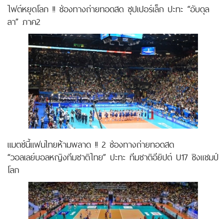
ไฟต์หยุดโลก !! ช่องทางถ่ายทอดสด ซุปเปอร์เล็ก ปะทะ “อับดุล
ลา” ภาค2
แมตช์นี้แฟนไทยห้ามพลาด !! 2 ช่องทางถ่ายทอดสด
“วอลเลย์บอลหญิงทีมชาติไทย” ปะทะ ทีมชาติอียิปต์ U17 ชิงแชมป์
โลก