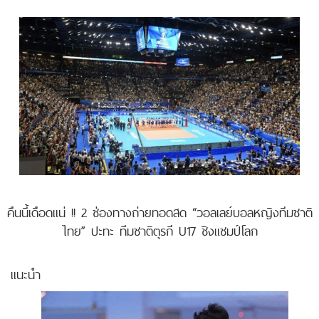
คืนนี้เดือดแน่ !! 2 ช่องทางถ่ายทอดสด “วอลเลย์บอลหญิงทีมชาติ
ไทย” ปะทะ ทีมชาติตุรกี U17 ชิงแชมป์โลก
แนะนำ