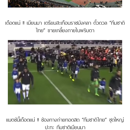
เดือดแน่ !! เมียนมา เตรียมสะเทือนราชมังคลา ตั๋วดวล “ทีมชาติ
ไทย” ขายเกลี้ยงภายในพริบตา
แมตช์นี้เดือดแน่ !! ช่องทางถ่ายทอดสด “ทีมชาติไทย” ชุดใหญ่
ปะทะ ทีมชาติเมียนมา