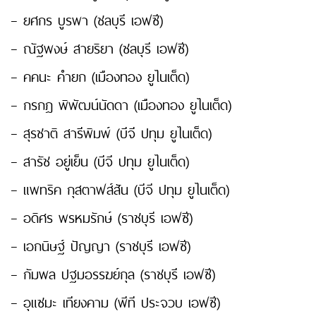
– ยศกร บูรพา (ชลบุรี เอฟซี)
– ณัฐพงษ์ สายริยา (ชลบุรี เอฟซี)
– คคนะ คำยก (เมืองทอง ยูไนเต็ด)
– กรกฎ พิพัฒน์นัดดา (เมืองทอง ยูไนเต็ด)
– สุรชาติ สารีพิมพ์ (บีจี ปทุม ยูไนเต็ด)
– สารัช อยู่เย็น (บีจี ปทุม ยูไนเต็ด)
– แพทริค กุสตาฟส์สัน (บีจี ปทุม ยูไนเต็ด)
– อดิศร พรหมรักษ์ (ราชบุรี เอฟซี)
– เอกนิษฐ์ ปัญญา (ราชบุรี เอฟซี)
– กัมพล ปฐมอรรฆย์กุล (ราชบุรี เอฟซี)
– อุแซมะ เทียงคาม (พีที ประจวบ เอฟซี)