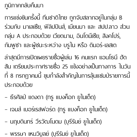
ภูมิภาคกลับคืนมา
การแข่งขันครั้งนี้ ทีมชาติไทย ถูกจับสลากอยู่ในกลุ่ม B
ร่วมกับ มาเลเซีย, ฟิลิปปินส์, เมียนมา และ สปป.ลาว ส่วน
กลุ่ม A ประกอบด้วย เวียดนาม, อินโดนีเซีย, สิงคโปร์,
กัมพูชา และผู้ชนะระหว่าง บรูไน หรือ ติมอร์-เลสเต
ล่าสุดมีการเปิดเผยรายชื่อผู้เล่น 16 คนแรก แอนโธนี ฮัด
สัน เตรียมประกาศรายชื่อ 25 แข้งอย่างเป็นทางการ ในวัน
ที่ 8 กรกฎาคมนี้ ขุมกำลังสำคัญในการลุ้นแชมป์รายการนี้
ประกอบด้วย
– ธีรศิลป์ แดงดา (ทรู แบงค็อก ยูไนเต็ด)
– เจมส์ เบอร์เรสฟอร์ด (ทรู แบงค็อก ยูไนเต็ด)
– นฤบดินทร์ วีรวัฒโนดม (บุรีรัมย์ ยูไนเต็ด)
– พรรษา เหมวิบูลย์ (บุรีรัมย์ ยูไนเต็ด)