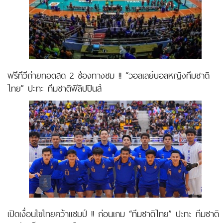
ฟรีทีวีถ่ายทอดสด 2 ช่องทางชม !! “วอลเลย์บอลหญิงทีมชาติ
ไทย” ปะทะ ทีมชาติฟิลิปปินส์
เปิดเงื่อนไขไทยคว้าแชมป์ !! ก่อนเกม “ทีมชาติไทย” ปะทะ ทีมชาติ