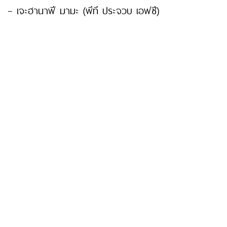
– เจะฮานาฟี มามะ (พีที ประจวบ เอฟซี)