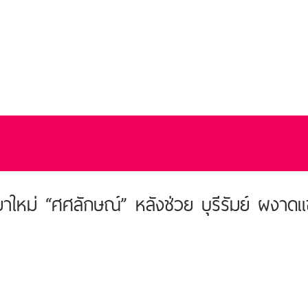
ายาใหม่ “ศศลักษณ์” หลังช่วย บุรีรัมย์ ผงาดแ