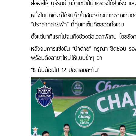
ส่งผลให้ บุรีรัมย์ คว้าแชมป์มาครองได้สำเร็จ 
หนึ่งในนักเตะที่ได้รับคำชื่นชมอย่างมากจากเก
“ปราสาทสายฟ้า” ที่ทุ่มเทเต็มที่ตลอดทั้งเกม
ตั้งแต่นาทีแรกไปจนถึงช่วงต่อเวลาพิเศษ โดยยัง
หลังจบการแข่งขัน “ป้าต่าย” กรุณา ชิดชอบ รอง
พร้อมตั้งฉายาใหม่ให้แบบขำๆ ว่า
“8 มันน้อยไป 12 ปอดเลยละกัน”