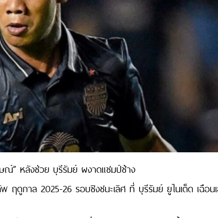
ักษณ์” หลังช่วย บุรีรัมย์ ผงาดแชมป์ช้าง
ฤดูกาล 2025-26 รอบชิงชนะเลิศ ที่ บุรีรัมย์ ยูไนเต็ด เฉือน