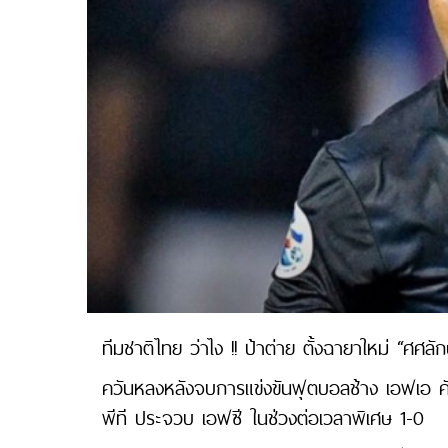
ทีมชาติไทย ว่าไง !! ป้าต่าย ตั้งฉายาใหม่ “ศศล
ควันหลงหลังจบการแข่งขันฟุตบอลช้าง เอฟเอ คัพ 
พีที ประจวบ เอฟซี ในช่วงต่อเวลาพิเศษ 1-0