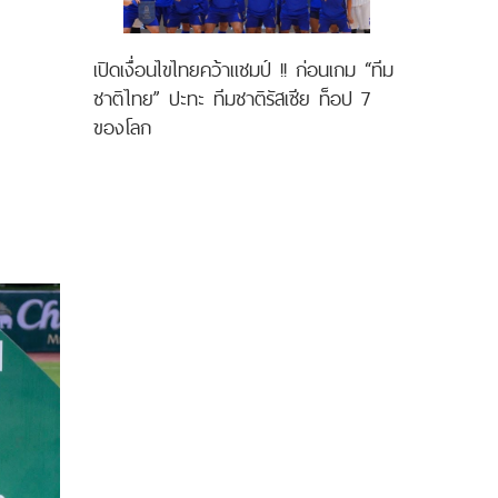
เปิดเงื่อนไขไทยคว้าแชมป์ !! ก่อนเกม “ทีม
ชาติไทย” ปะทะ ทีมชาติรัสเซีย ท็อป 7
ของโลก
์