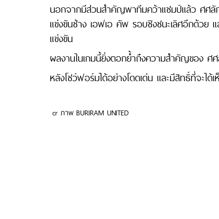
นอกจากมีส่วนสำคัญพาทีมคว้าแชมป์แล้ว ศศลั
แข่งขันช้าง เอฟเอ คัพ รอบชิงชนะเลิศอีกด้วย แ
แข่งขัน
ผลงานในเกมนี้ยิ่งตอกย้ำถึงความสำคัญของ ศศลัก
หลังโชว์ฟอร์มได้อย่างโดดเด่น และมีสิทธิ์ที่จะไ
cr ภาพ BURIRAM UNITED