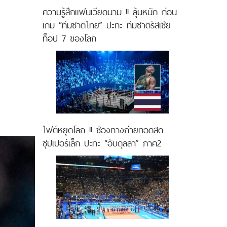
ความรู้สึกแฟนเวียดนาม !! ลุ้นหนัก ก่อน
เกม “ทีมชาติไทย” ปะทะ ทีมชาติรัสเซีย
ท็อป 7 ของโลก
ไฟต์หยุดโลก !! ช่องทางถ่ายทอดสด
ซุปเปอร์เล็ก ปะทะ “อับดุลลา” ภาค2