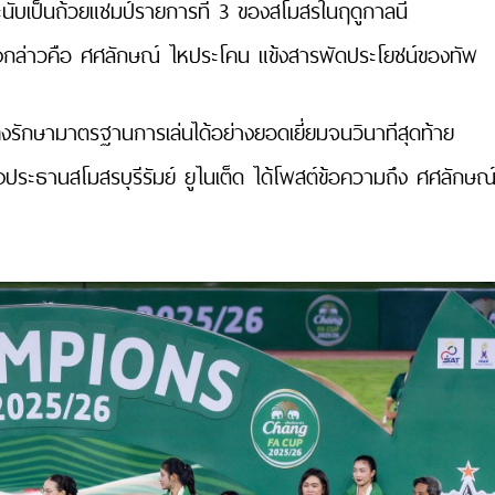
และนับเป็นถ้วยแชมป์รายการที่ 3 ของสโมสรในฤดูกาลนี้
มดังกล่าวคือ ศศลักษณ์ ไหประโคน แข้งสารพัดประโยชน์ของทัพ
คงรักษามาตรฐานการเล่นได้อย่างยอดเยี่ยมจนวินาทีสุดท้าย
ประธานสโมสรบุรีรัมย์ ยูไนเต็ด ได้โพสต์ข้อความถึง ศศลักษณ