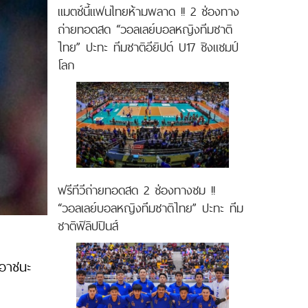
แมตช์นี้แฟนไทยห้ามพลาด !! 2 ช่องทาง
ถ่ายทอดสด “วอลเลย์บอลหญิงทีมชาติ
ไทย” ปะทะ ทีมชาติอียิปต์ U17 ชิงแชมป์
โลก
ฟรีทีวีถ่ายทอดสด 2 ช่องทางชม !!
“วอลเลย์บอลหญิงทีมชาติไทย” ปะทะ ทีม
ชาติฟิลิปปินส์
เอาชนะ