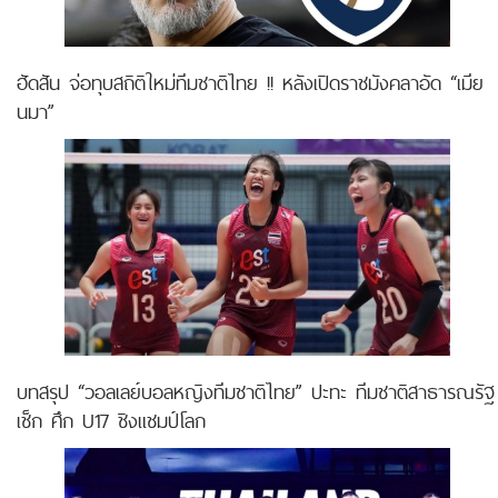
ฮัดสัน จ่อทุบสถิติใหม่ทีมชาติไทย !! หลังเปิดราชมังคลาอัด “เมีย
นมา”
บทสรุป “วอลเลย์บอลหญิงทีมชาติไทย” ปะทะ ทีมชาติสาธารณรัฐ
เช็ก ศึก U17 ชิงแชมป์โลก