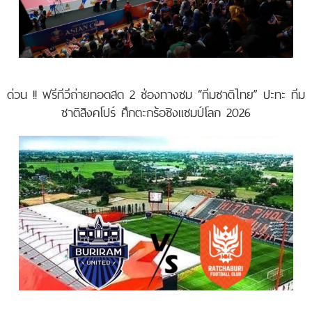
ด่วน !! ฟรีทีวีถ่ายทอดสด 2 ช่องทางชม “ทีมชาติไทย” ปะทะ ทีม
ชาติสิงคโปร์ ศึกตะกร้อชิงแชมป์โลก 2026