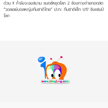
ด่วน !! กำลังจะลงสนาม แมตช์หยุดโลก 2 ช่องทางถ่ายทอดสด
“วอลเลย์บอลหญิงทีมชาติไทย” ปะทะ ทีมชาติเช็ก U17 ชิงแชมป์
โลก