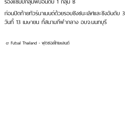
รองแชมป์กลุ่มพบอันดับ 1 กลุ่ม B
ก่อนปิดท้ายทัวร์นาเมนต์ด้วยรอบชิงชนะเลิศและชิงอันดับ 3
วันที่ 13 เมษายน ที่สนามกีฬากลาง อบจ.นนทบุรี
cr Futsal Thailand - ฟุตซอลไทยแลนด์