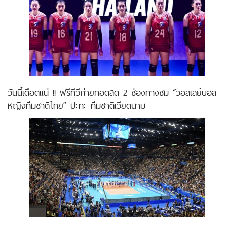
วันนี้เดือดแน่ !! ฟรีทีวีถ่ายทอดสด 2 ช่องทางชม “วอลเลย์บอล
หญิงทีมชาติไทย” ปะทะ ทีมชาติเวียดนาม