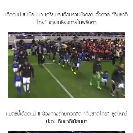
เดือดแน่ !! เมียนมา เตรียมสะเทือนราชมังคลา ตั๋วดวล “ทีมชาติ
ไทย” ขายเกลี้ยงภายในพริบตา
แมตช์นี้เดือดแน่ !! ช่องทางถ่ายทอดสด “ทีมชาติไทย” ชุดใหญ่
ปะทะ ทีมชาติเมียนมา