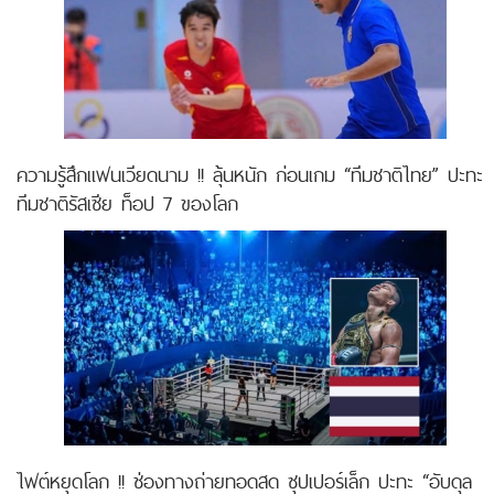
ความรู้สึกแฟนเวียดนาม !! ลุ้นหนัก ก่อนเกม “ทีมชาติไทย” ปะทะ
ทีมชาติรัสเซีย ท็อป 7 ของโลก
ไฟต์หยุดโลก !! ช่องทางถ่ายทอดสด ซุปเปอร์เล็ก ปะทะ “อับดุล