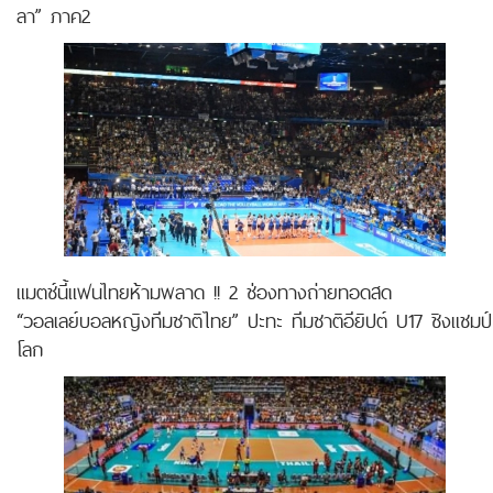
ลา” ภาค2
แมตช์นี้แฟนไทยห้ามพลาด !! 2 ช่องทางถ่ายทอดสด
“วอลเลย์บอลหญิงทีมชาติไทย” ปะทะ ทีมชาติอียิปต์ U17 ชิงแชมป์
โลก