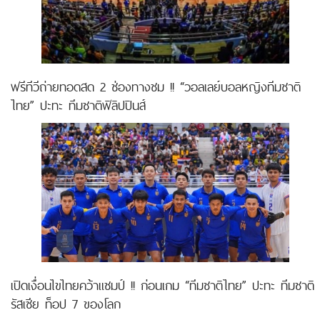
ฟรีทีวีถ่ายทอดสด 2 ช่องทางชม !! “วอลเลย์บอลหญิงทีมชาติ
ไทย” ปะทะ ทีมชาติฟิลิปปินส์
เปิดเงื่อนไขไทยคว้าแชมป์ !! ก่อนเกม “ทีมชาติไทย” ปะทะ ทีมชาติ
รัสเซีย ท็อป 7 ของโลก