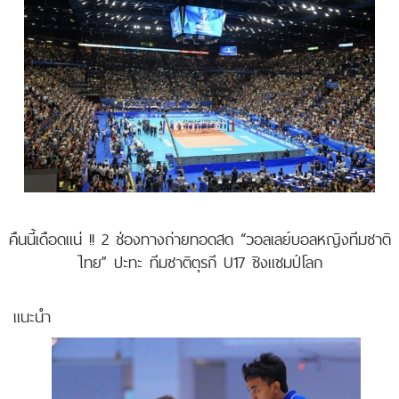
คืนนี้เดือดแน่ !! 2 ช่องทางถ่ายทอดสด “วอลเลย์บอลหญิงทีมชาติ
ไทย” ปะทะ ทีมชาติตุรกี U17 ชิงแชมป์โลก
แนะนำ