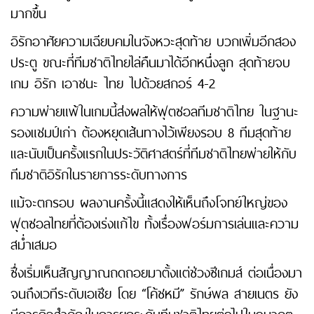
มากขึ้น
อิรักอาศัยความเฉียบคมในจังหวะสุดท้าย บวกเพิ่มอีกสอง
ประตู ขณะที่ทีมชาติไทยไล่คืนมาได้อีกหนึ่งลูก สุดท้ายจบ
เกม อิรัก เอาชนะ ไทย ไปด้วยสกอร์ 4-2
ความพ่ายแพ้ในเกมนี้ส่งผลให้ฟุตซอลทีมชาติไทย ในฐานะ
รองแชมป์เก่า ต้องหยุดเส้นทางไว้เพียงรอบ 8 ทีมสุดท้าย
และนับเป็นครั้งแรกในประวัติศาสตร์ที่ทีมชาติไทยพ่ายให้กับ
ทีมชาติอิรักในรายการระดับทางการ
แม้จะตกรอบ ผลงานครั้งนี้แสดงให้เห็นถึงโจทย์ใหญ่ของ
ฟุตซอลไทยที่ต้องเร่งแก้ไข ทั้งเรื่องฟอร์มการเล่นและความ
สม่ำเสมอ
ซึ่งเริ่มเห็นสัญญาณถดถอยมาตั้งแต่ช่วงซีเกมส์ ต่อเนื่องมา
จนถึงเวทีระดับเอเชีย โดย “โค้ชหมี” รักษ์พล สายเนตร ยัง