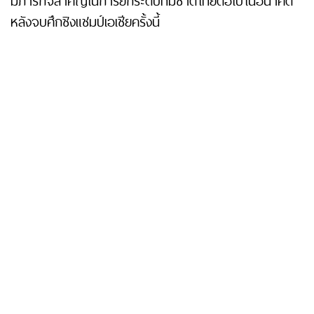
มีภารกิจสำคัญในการยกระดับทีมชาติไทยต่อไปในอนาคต
หลังจบศึกชิงแชมป์เอเชียครั้งนี้