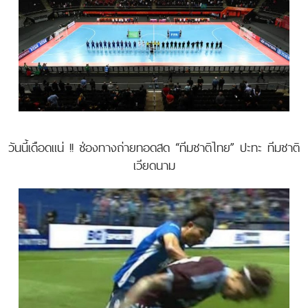
วันนี้เดือดแน่ !! ช่องทางถ่ายทอดสด “ทีมชาติไทย” ปะทะ ทีมชาติ
เวียดนาม