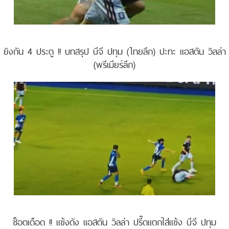
ยิงกัน 4 ประตู !! บทสรุป บีจี ปทุม (ไทยลีก) ปะทะ แอสตัน วิลล่า
(พรีเมียร์ลีก)
ช็อตเดือด !! แข้งดัง แอสตัน วิลล่า ปรี๊ดแตกใส่แข้ง บีจี ปทุม