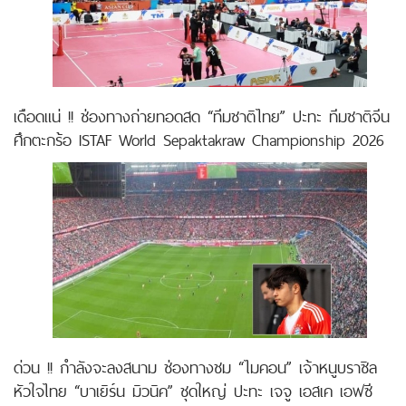
เดือดแน่ !! ช่องทางถ่ายทอดสด “ทีมชาติไทย” ปะทะ ทีมชาติจีน
ศึกตะกร้อ ISTAF World Sepaktakraw Championship 2026
ด่วน !! กำลังจะลงสนาม ช่องทางชม “ไมคอน” เจ้าหนูบราซิล
หัวใจไทย “บาเยิร์น มิวนิค” ชุดใหญ่ ปะทะ เจจู เอสเค เอฟซี