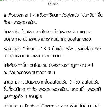
สะเทือนวงการ !! 4 แข้งอาเซียนค่าตัวพุ่งแซง "ชนาธิป" ขึ้น
ท็อปแพงสุดอาเซียน
ทีมชาติอินโดนีเซีย ภายใต้การนำทัพของ ชิน แต ยัง
นอกจากจะสร้างผลงานกระหึ่มเวทีคัดบอลโลกเอเชีย
หลังบุกอัด "เวียดนาม" 3-0 ทำแต้ม ฟีฟ่าแรงกิ้งโลก พุ่ง
มากสุดของทวีปเอเชีย เดือนมีนาคม
ไม่เพียงเท่านั้น อินโดนีเซีย ยังสร้างปรากฏการณ์ใหม่
สะเทือนวงการฟุตบอลอาเซียน
ล่าสุด มีการเปิดเผยจากสื่ออินโดนีเซีย 3 แข้ง อินโดนีเซีย
ขึ้นท็อปนักเตะค่าตัวแพงสุดของอาเซียนในตอนนี้ แพงสุดมี
มูลค่าสูงถึง 3 ล้านยูโร
ตามมาด้วย Raphael Obermair จาก ฟิลิปปินส์ มีมูลค่า