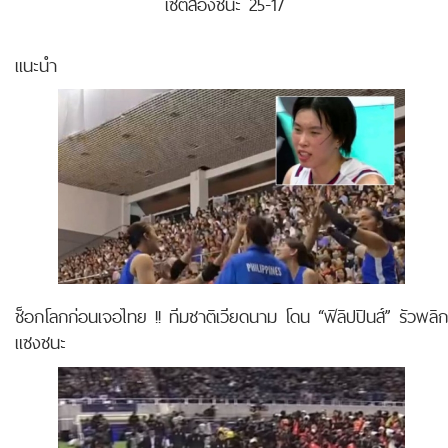
เซตสองชนะ 25-17
แนะนำ
ช็อกโลกก่อนเจอไทย !! ทีมชาติเวียดนาม โดน “ฟิลิปปินส์” รัวพลิก
แซงชนะ