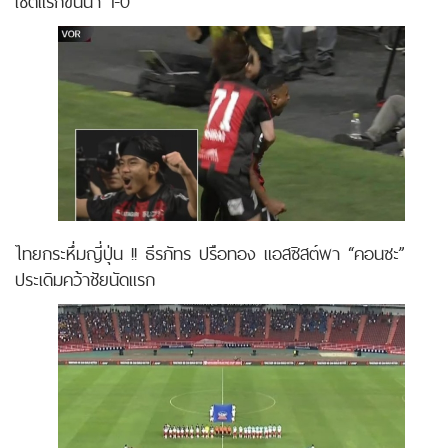
เซตแรกขึ้นนำ 1-0
ไทยกระหึ่มญี่ปุ่น !! ธีรภัทร ปรือทอง แอสซิสต์พา “คอนซะ”
ประเดิมคว้าชัยนัดแรก