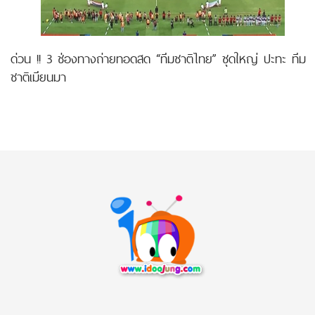
ด่วน !! 3 ช่องทางถ่ายทอดสด “ทีมชาติไทย” ชุดใหญ่ ปะทะ ทีม
ชาติเมียนมา