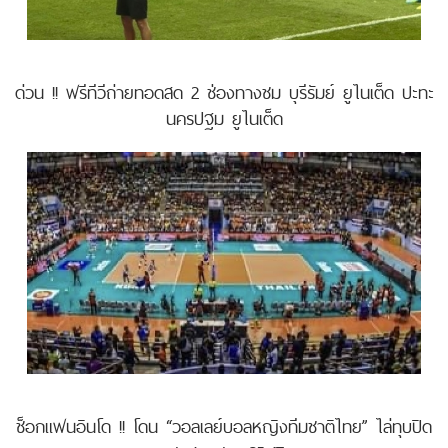
ด่วน !! ฟรีทีวีถ่ายทอดสด 2 ช่องทางชม บุรีรัมย์ ยูไนเต็ด ปะทะ
นครปฐม ยูไนเต็ด
ช็อกแฟนอินโด !! โดน “วอลเลย์บอลหญิงทีมชาติไทย” ไล่ทุบปิด