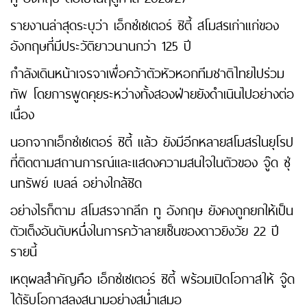
รายงานล่าสุดระบุว่า เอ็กซ์เซเตอร์ ซิตี้ สโมสรเก่าแก่ของ
อังกฤษที่มีประวัติยาวนานกว่า 125 ปี
กำลังเดินหน้าเจรจาเพื่อคว้าตัวหัวหอกทีมชาติไทยไปร่วม
ทัพ โดยการพูดคุยระหว่างทั้งสองฝ่ายยังดำเนินไปอย่างต่อ
เนื่อง
นอกจากเอ็กซ์เซเตอร์ ซิตี้ แล้ว ยังมีอีกหลายสโมสรในยุโรป
ที่ติดตามสถานการณ์และแสดงความสนใจในตัวของ จู๊ด ซุ่
นทรัพย์ เบลล์ อย่างใกล้ชิด
อย่างไรก็ตาม สโมสรจากลีก ทู อังกฤษ ยังคงถูกยกให้เป็น
ตัวเต็งอันดับหนึ่งในการคว้าลายเซ็นของดาวยิงวัย 22 ปี
รายนี้
เหตุผลสำคัญคือ เอ็กซ์เซเตอร์ ซิตี้ พร้อมเปิดโอกาสให้ จู๊ด
ได้รับโอกาสลงสนามอย่างสม่ำเสมอ