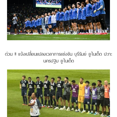
ด่วน !! แจ้งเปลี่ยนแปลงเวลาการแข่งขัน บุรีรัมย์ ยูไนเต็ด ปะทะ
นครปฐม ยูไนเต็ด