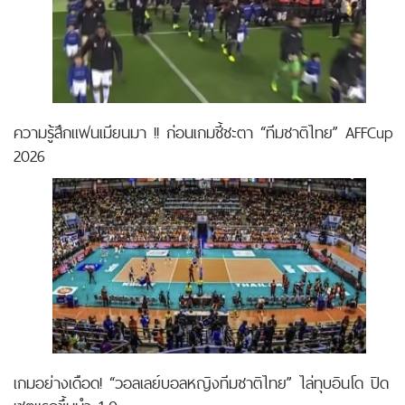
ความรู้สึกแฟนเมียนมา !! ก่อนเกมชี้ชะตา “ทีมชาติไทย” AFFCup
2026
เกมอย่างเดือด! “วอลเลย์บอลหญิงทีมชาติไทย” ไล่ทุบอินโด ปิด