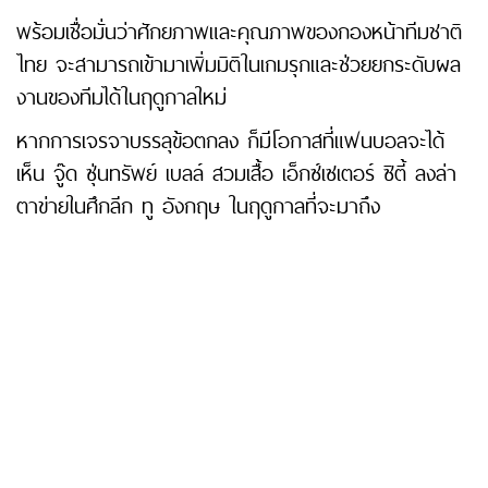
พร้อมเชื่อมั่นว่าศักยภาพและคุณภาพของกองหน้าทีมชาติ
ไทย จะสามารถเข้ามาเพิ่มมิติในเกมรุกและช่วยยกระดับผล
งานของทีมได้ในฤดูกาลใหม่
หากการเจรจาบรรลุข้อตกลง ก็มีโอกาสที่แฟนบอลจะได้
เห็น จู๊ด ซุ่นทรัพย์ เบลล์ สวมเสื้อ เอ็กซ์เซเตอร์ ซิตี้ ลงล่า
ตาข่ายในศึกลีก ทู อังกฤษ ในฤดูกาลที่จะมาถึง