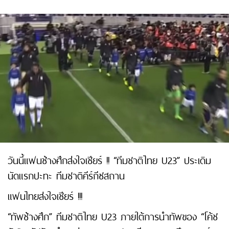
วันนี้แฟนช้างศึกส่งใจเชียร์ !! “ทีมชาติไทย U23” ประเดิม
นัดแรกปะทะ ทีมชาติคีร์กีซสถาน
แฟนไทยส่งใจเชียร์ !!!
“ทัพช้างศึก” ทีมชาติไทย U23 ภายใต้การนำทัพของ “โค้ช