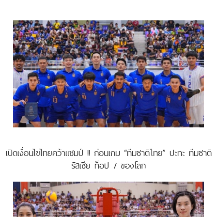
เปิดเงื่อนไขไทยคว้าแชมป์ !! ก่อนเกม “ทีมชาติไทย” ปะทะ ทีมชาติ
รัสเซีย ท็อป 7 ของโลก