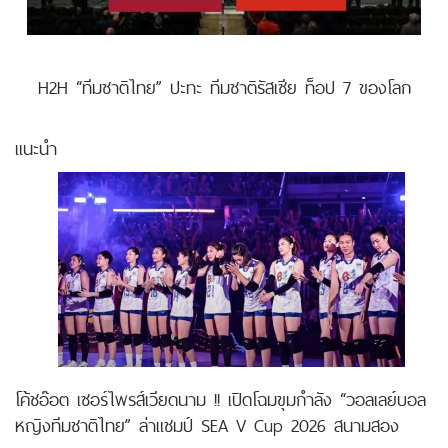
H2H “ทีมชาติไทย” ปะทะ ทีมชาติรัสเซีย ท็อป 7 ของโลก
แนะนำ
โค้ชอ๊อต เซอร์ไพรส์เวียดนาม !! เปิดโฉมขุมกำลัง “วอลเลย์บอล
หญิงทีมชาติไทย” ล่าแชมป์ SEA V Cup 2026 สนามสอง