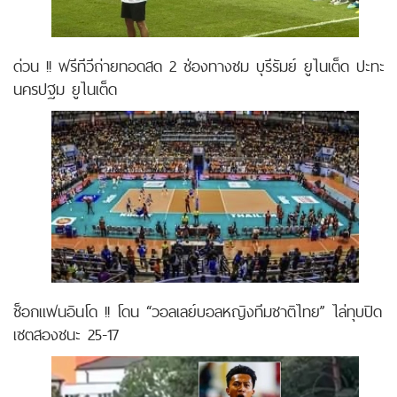
ด่วน !! ฟรีทีวีถ่ายทอดสด 2 ช่องทางชม บุรีรัมย์ ยูไนเต็ด ปะทะ
นครปฐม ยูไนเต็ด
ช็อกแฟนอินโด !! โดน “วอลเลย์บอลหญิงทีมชาติไทย” ไล่ทุบปิด
เซตสองชนะ 25-17