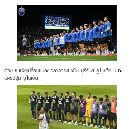
ด่วน !! แจ้งเปลี่ยนแปลงเวลาการแข่งขัน บุรีรัมย์ ยูไนเต็ด ปะทะ
นครปฐม ยูไนเต็ด