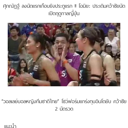
ศุภณัฏฐ์ ลงนัดแรกเกือบยิงประตูแรก !! โอมิยะ ประเดิมคว้าชัยนัด
เปิดฤดูกาลญี่ปุ่น
“วอลเลย์บอลหญิงทีมชาติไทย” โชว์ฟอร์มแกร่งทุบอินโดยับ คว้าชัย
2 นัดรวด
แนะนำ