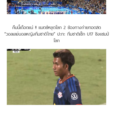
คืนนี้เดือดแน่ !! แมตช์หยุดโลก 2 ช่องทางถ่ายทอดสด
“วอลเลย์บอลหญิงทีมชาติไทย” ปะทะ ทีมชาติเช็ก U17 ชิงแชมป์
โลก