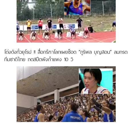
โด่งดังทั่วยุโรป !! สื่อกรีฑาโลกเผยช็อต “ภูริพล บุญสอน” ลมกรด
ทีมชาติไทย กดสปีดพังกำแพง 10 วิ