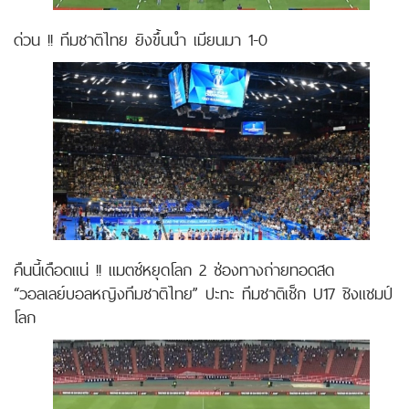
ด่วน !! ทีมชาติไทย ยิงขึ้นนำ เมียนมา 1-0
คืนนี้เดือดแน่ !! แมตช์หยุดโลก 2 ช่องทางถ่ายทอดสด
“วอลเลย์บอลหญิงทีมชาติไทย” ปะทะ ทีมชาติเช็ก U17 ชิงแชมป์
โลก