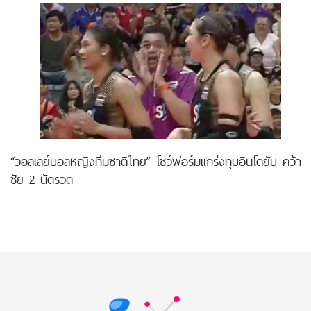
“วอลเลย์บอลหญิงทีมชาติไทย” โชว์ฟอร์มแกร่งทุบอินโดยับ คว้า
ชัย 2 นัดรวด