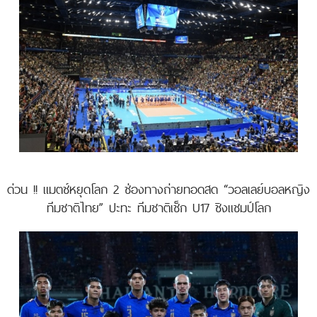
ด่วน !! แมตช์หยุดโลก 2 ช่องทางถ่ายทอดสด “วอลเลย์บอลหญิง
ทีมชาติไทย” ปะทะ ทีมชาติเช็ก U17 ชิงแชมป์โลก