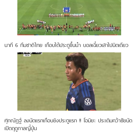
นาที 6 ทีมชาติไทย เกือบได้ประตูขึ้นนำ บอลเฉี่ยวเสาไปนิดเดียว
ศุภณัฏฐ์ ลงนัดแรกเกือบยิงประตูแรก !! โอมิยะ ประเดิมคว้าชัยนัด
เปิดฤดูกาลญี่ปุ่น