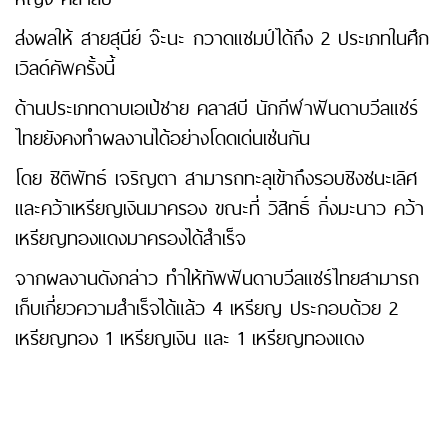
ส่งผลให้ สายสุนีย์ จ๊ะนะ กวาดแชมป์ได้ถึง 2 ประเภทในศึก
เวิลด์คัพครั้งนี้
ด้านประเภทดาบเอเป้ชาย คลาสบี นักกีฬาฟันดาบวีลแชร์
ไทยยังคงทำผลงานได้อย่างโดดเด่นเช่นกัน
โดย ชิติพัทธ์ เจริญตา สามารถทะลุเข้าถึงรอบชิงชนะเลิศ
และคว้าเหรียญเงินมาครอง ขณะที่ วิสิทธิ์ กิ่งมะนาว คว้า
เหรียญทองแดงมาครองได้สำเร็จ
จากผลงานดังกล่าว ทำให้ทัพฟันดาบวีลแชร์ไทยสามารถ
เก็บเกี่ยวความสำเร็จได้แล้ว 4 เหรียญ ประกอบด้วย 2
เหรียญทอง 1 เหรียญเงิน และ 1 เหรียญทองแดง