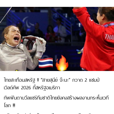
ไทยสะเทือนสหรัฐ !! “สายสุนีย์ จ๊ะนะ” กวาด 2 แชมป์
เวิลด์คัพ 2026 ที่สหรัฐอเมริกา
ทัพฟันดาบวีลแชร์ทีมชาติไทยยังคงสร้างผลงานกระหึ่มเวที
โลก !!!