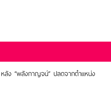
ว !! หลัง “พลังกาญจน์” ปลดจากตำแหน่ง