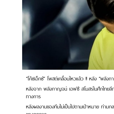
“โค้ชเอ็กซ์” โพสต์เคลื่อนไหวแล้ว !! หลัง “พล
หลังจาก พลังกาญจน์ เอฟซี สโมสรในศึกไทยลีก 
ทางการ
หลังผลงานของทีมไม่เป็นไปตามเป้าหมาย ท่ามกลา