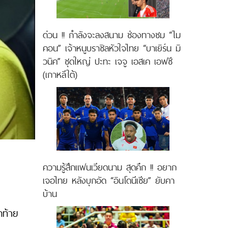
ด่วน !! กำลังจะลงสนาม ช่องทางชม “ไม
คอน” เจ้าหนูบราซิลหัวใจไทย “บาเยิร์น มิ
วนิค” ชุดใหญ่ ปะทะ เจจู เอสเค เอฟซี
(เกาหลีใต้)
ความรู้สึกแฟนเวียดนาม สุดคึก !! อยาก
เจอไทย หลังบุกอัด “อินโดนีเซีย” ยับคา
บ้าน
ดท้าย