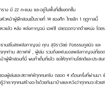
าง มี 22 คะแนน และอยู่ในพื้นที่เสี่ยงตกชั้น
หัวหน้าผู้ฝึกสอนเป็นรายที่ 14 ของศึก ไทยลีก 1 ฤดูกาลนี้
ื่อนไหวแล้ว หลัง พลังกาญจน์ เอฟซี ปลดออกจากตำแหน่ง โดยร
ธานสโมสรพลังกาญจน์ คุณ สุจิราวัลย์ กิจธรรมกูลนิจ และ
บริหารทุกท่าน สตาฟฟ์ , ผู้เล่น รวมถึงแฟนบอลพลังกาญจน์ที่ยอดเย
หน้าผู้ฝึกสอนที่นี่ ผมทำเต็มที่แล้ว ขอให้ทุกท่านโชคดีและประส
องผู้เล่นและสตาฟฟ์ทุกคนครับ ตลอด 4 เดือนครึ่งที่ผ่านมา เ
เรารู้ว่าเราทุกคนสร้างอะไรด้วยกันมาบ้างและหวังว่าทุกคนจะช่วย