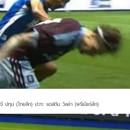
จี ปทุม (ไทยลีก) ปะทะ แอสตัน วิลล่า (พรีเมียร์ลีก)