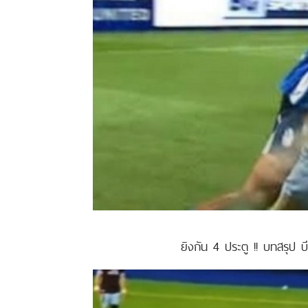
ยิงกัน 4 ประตู !! บทสรุป บี