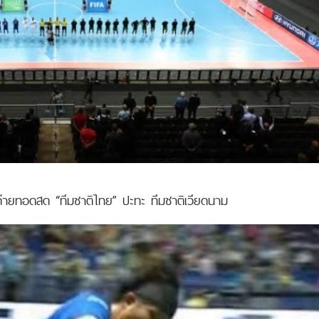
างถ่ายทอดสด “ทีมชาติไทย” ปะทะ ทีมชาติเวียดนาม