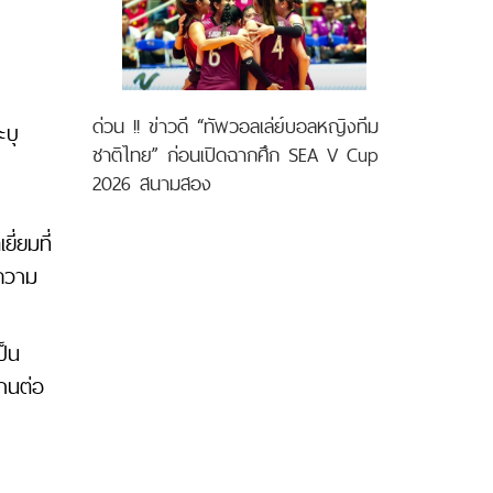
ด่วน !! ข่าวดี “ทัพวอลเล่ย์บอลหญิงทีม
ะบุ
ชาติไทย” ก่อนเปิดฉากศึก SEA V Cup
2026 สนามสอง
ี่ยมที่
บความ
ป็น
สานต่อ