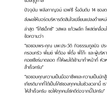
ของฤดูกาล
ปัจจุบัน พลังกาญจน์ เอฟซี รั้งอันดับ 14 ของตาร
ส่งผลให้บอร์ดบริหารตัดสินใจเปลี่ยนแปลงตำแหน่ง
ล่าสุด “โค้ชเอ็กซ์” วสพล แก้วผลึก โพสต์เคล
ข้อความว่า
“ขอขอบพระคุณ นพ.ประวัติ กิจธรรมกูลนิจ ประ
ครอบครัว พี่เมย์ พี่ต้อง พี่ตั๋ง พี่โก๊ะ และผู้
คอยเชียร์มาตลอด ที่ให้ผมได้เข้ามาทำหน้าที่ หัว
สำเร็จครับ”
“ขอขอบคุณความเป็นมืออาชีพและความเป็นนักสู้ข
เกียรติมากที่ได้เป็นโค้ชของทุกคนในช่วงเวลานี้ 
ให้สำเร็จครับ ขอให้ทุกคนโชคดีต่อจากนี้ไปครับ”