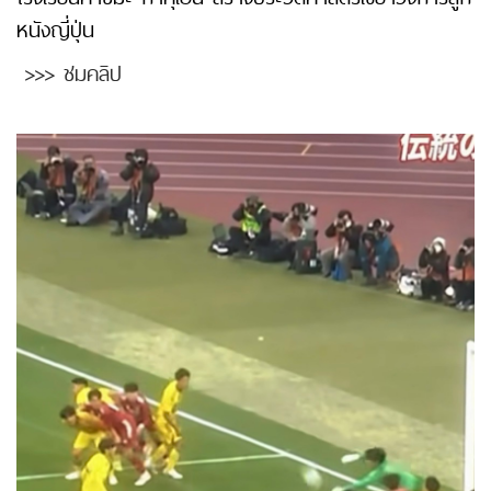
หนังญี่ปุ่น
>>> ชมคลิป