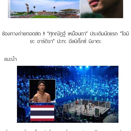
ช่องทางถ่ายทอดสด !! “ศุภณัฏฐ์ เหมือนตา” ประเดิมนัดแรก “โอมิ
ยะ อาร์ดิจา” ปะทะ อัลบิเร็กซ์ นิงาตะ
แนะนำ