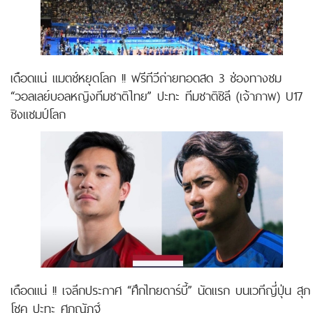
เดือดแน่ แมตช์หยุดโลก !! ฟรีทีวีถ่ายทอดสด 3 ช่องทางชม
“วอลเลย์บอลหญิงทีมชาติไทย” ปะทะ ทีมชาติชิลี (เจ้าภาพ) U17
ชิงแชมป์โลก
เดือดแน่ !! เจลีกประกาศ “ศึกไทยดาร์บี้” นัดแรก บนเวทีญี่ปุ่น สุภ
โชค ปะทะ ศุภณัฏฐ์