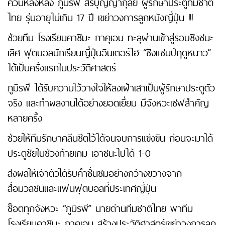
ควันหลงหลัง ภูมิรพี สิริบุญญากุลย์ ผู้รักษาประตูทีมชาติ
ไทย รุ่นอายุไม่เกิน 17 ปี เขย่าวงการลูกหนังญี่ปุ่น !!!
ช่วยทีม โรงเรียนคาชิมะ กาคุเอน ทะลุผ่านเข้าสู่รอบชิงชนะ
เลิศ ฟุตบอลนักเรียนญี่ปุ่นอินเตอร์ไฮ “ชิงแชมป์ฤดูหนาว”
ได้เป็นครั้งแรกในประวัติศาสตร์
ภูมิรพี ได้รับความไว้วางใจให้ลงเฝ้าเสาเป็นผู้รักษาประตูตัว
จริง และทำผลงานได้อย่างยอดเยี่ยม มีจังหวะเซฟสำคัญ
หลายครั้ง
ช่วยให้ทีมรักษาคลีนชีตไว้ได้จนจบการแข่งขัน ก่อนจะมาได้
ประตูชัยในช่วงท้ายเกม เอาชนะไปได้ 1-0
ส่งผลให้เจ้าตัวได้รับคำชื่นชมอย่างกว้างขวางจาก
สื่อมวลชนและแฟนฟุตบอลที่ประเทศญี่ปุ่น
ช็อตทุกจังหวะ “ภูมิรพี” นายด่านทีมชาติไทย พาทีม
โรงเรียนคาชิมะ กาคุเอน สร้างประวัติศาสตร์เขย่าวงการลูก