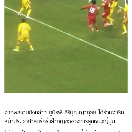
จากผลงานดังกล่าว ภูมิรพี สิริบุญญากุลย์ ได้ร่วมจารึก
หน้าประวัติศาสตร์ครั้งสำคัญของวงการลูกหนังญี่ปุ่น