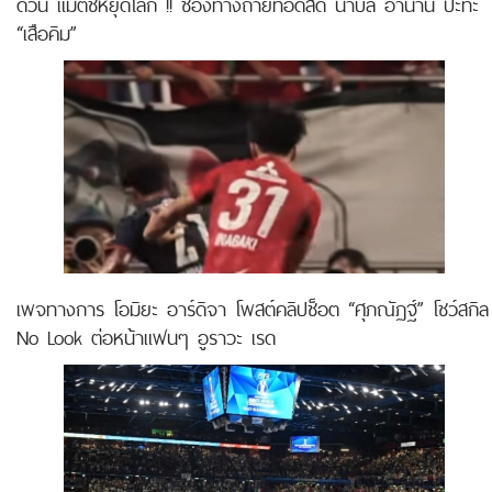
ด่วน แมตช์หยุดโลก !! ช่องทางถ่ายทอดสด นาบิล อานาน ปะทะ
“เสือคิม”
เพจทางการ โอมิยะ อาร์ดิจา โพสต์คลิปช็อต “ศุภณัฏฐ์” โชว์สกิล
No Look ต่อหน้าแฟนๆ อูราวะ เรด