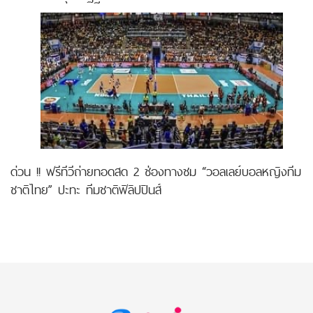
ด่วน !! ฟรีทีวีถ่ายทอดสด 2 ช่องทางชม “วอลเลย์บอลหญิงทีม
ชาติไทย” ปะทะ ทีมชาติฟิลิปปินส์