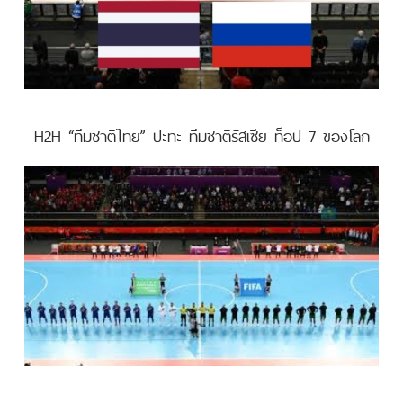
H2H “ทีมชาติไทย” ปะทะ ทีมชาติรัสเซีย ท็อป 7 ของโลก