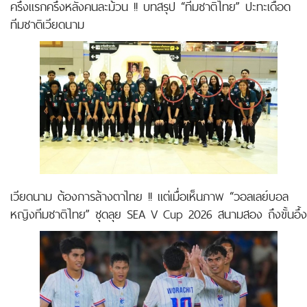
ครึ่งแรกครึ่งหลังคนละม้วน !! บทสรุป “ทีมชาติไทย” ปะทะเดือด
ทีมชาติเวียดนาม
เวียดนาม ต้องการล้างตาไทย !! แต่เมื่อเห็นภาพ “วอลเลย์บอล
หญิงทีมชาติไทย” ชุดลุย SEA V Cup 2026 สนามสอง ถึงขั้นอึ้ง