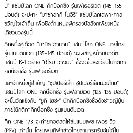
ป์” แชมป์โลก ONE คิกบ็อกซิ่ง รุ่นเฟเธอร์เวต (145–155
ปอนด์) จะปะทะ “มาซาอากิ โนอิริ” แชมป์โลกเฉพาะกาล
ขวัญใจเจ้าถิ่น เพื่อชิงตำแหน่งผู้ครองบัลลังก์เพียงหนึ่ง
เดียวของรุ่นนี้
อีกหนึ่งคู่เดือด “นาบิล อานาน” แชมป์โลก ONE มวยไทย
รุ่นแบนตัมเวต (135–145 ปอนด์) จะเผชิญหน้ากับอดีต
แชมป์ K-1 อย่าง “ฮิโรมิ วาจิมะ” ซึ่งจะขึ้นสังเวียนในกติกา
คิกบ็อกซิ่ง รุ่นเฟเธอร์เวต
และอีกหนึ่งคู่สำคัญ “ซุปเปอร์เล็ก ซุปเปอร์เล็กมวยไทย”
แชมป์โลก ONE คิกบ็อกซิ่ง รุ่นฟลายเวต (125–135 ปอนด์)
จะขึ้นวัดแข้งกับ “ยูกิ โยซะ” นักคิกบ็อกซิ่งชื่อดังชาวญี่ปุ่น
ภายใต้กติกาคิกบ็อกซิ่ง รุ่นแบนตัมเวต
ศึก ONE 173 จะถ่ายทอดสดให้ชมแบบเพย์-เพอร์-วิว
(PPV) เท่านั้น โดยแฟนกีฬาชาวไทยสามารถรับชมได้ใน