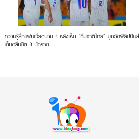
ความรู้สึกแฟนเวียดนาม !! หลังเห็น “ทีมชาติไทย” บุกอัดฟิลิปปินส์
เก็บคลีนชีต 3 นัดรวด