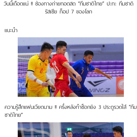
วันนี้เดือดแน่ !! ช่องทางถ่ายทอดสด “ทีมชาติไทย” ปะทะ ทีมชาติ
รัสเซีย ท็อป 7 ของโลก
แนะนำ
ความรู้สึกแฟนเวียดนาม !! ครึ่งหลังทำช็อกยิง 3 ประตูรวดใส่ “ทีม
ชาติไทย”