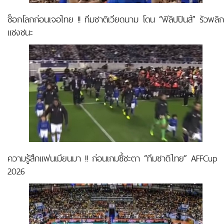
ช็อกโลกก่อนเจอไทย !! ทีมชาติเวียดนาม โดน “ฟิลิปปินส์” รัวพลิก
แซงชนะ
ความรู้สึกแฟนเมียนมา !! ก่อนเกมชี้ชะตา “ทีมชาติไทย” AFFCup
2026