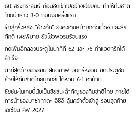
ธิป สรงกระสินธ์ ก่อนซัดเข้าไปอย่างเฉียบคม ทำให้ทีมชาติ
ไทยนำห่าง 3-0 ก่อนจบครึ่งแรก
เข้าสู่ครึ่งหลัง “ช้างศึก” ยังคงเดินหน้าบุกต่อเนื่อง และธีร
ศักดิ์ เผยพิมาย ยังโชว์ฟอร์มร้อนแรง
กดเพิ่มอีกสองประตูในนาทีที่ 62 และ 76 ทำแฮตทริกได้
สำเร็จ
นาทีสุดท้ายของเกม สันติภาพ จันทร์หง่อม กดประตูชัย
ช่วยให้ทีมชาติไทยบุกถล่มไต้หวัน 6-1 คาบ้าน
ชัยชนะในเกมนี้นับเป็นชัยชนะสำคัญของทีมชาติไทย ภายใต้
การนำของมาซาทาดะ อิชิอิ ลุ้นคว้าตั๋วเข้าสู่ รอบสุดท้าย
เอเชียน คัพ 2027