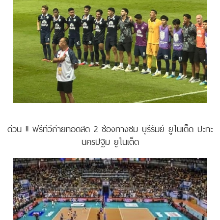
ด่วน !! ฟรีทีวีถ่ายทอดสด 2 ช่องทางชม บุรีรัมย์ ยูไนเต็ด ปะทะ
นครปฐม ยูไนเต็ด