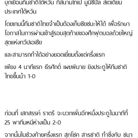
บุกเยือนทีมชาติไต้หวัน ที่สนามไทเป มูนิซิปัล สเตเดียม
ประเทศไต้หวัน
โดยเกมนี้ทีมชาติไทยจำเป็นต้องเก็บชัยชนะให้ได้ เพื่อรักษา
โอกาสในการผ่านเข้าสู่รอบสุดท้ายของศึกฟุตบอลถ้วยใหญ่
สุดแห่งทวีปเอเชีย
และสามารถทำได้อย่างยอดเยี่ยมตั้งแต่ครึ่งแรก
เพียง 4 นาทีแรก ธีรศักดิ์ เผยพิมาย ยิงประตูให้ทีมชาติ
ไทยขึ้นนำ 1-0
ก่อนที่ เสกสรรค์ ราตรี จะบวกเพิ่มอีกหนึ่งประตูในนาทีที่
25 พาทีมหนีห่างเป็น 2-0
จากนั้นในช่วงท้ายครึ่งแรก สุภโชค สารชาติ ทำชิ่งกับ ชนา