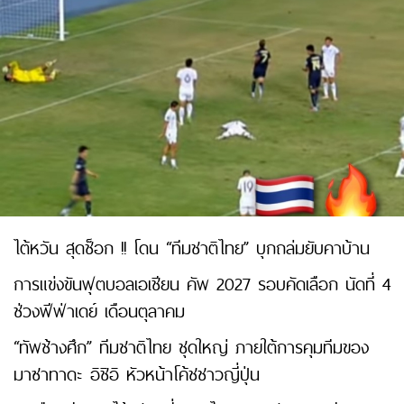
ไต้หวัน สุดช็อก !! โดน “ทีมชาติไทย” บุกถล่มยับคาบ้าน
การแข่งขันฟุตบอลเอเชียน คัพ 2027 รอบคัดเลือก นัดที่ 4
ช่วงฟีฟ่าเดย์ เดือนตุลาคม
“ทัพช้างศึก” ทีมชาติไทย ชุดใหญ่ ภายใต้การคุมทีมของ
มาซาทาดะ อิชิอิ หัวหน้าโค้ชชาวญี่ปุ่น