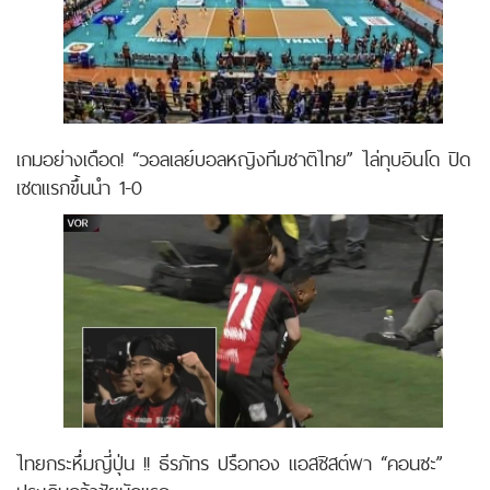
เกมอย่างเดือด! “วอลเลย์บอลหญิงทีมชาติไทย” ไล่ทุบอินโด ปิด
เซตแรกขึ้นนำ 1-0
ไทยกระหึ่มญี่ปุ่น !! ธีรภัทร ปรือทอง แอสซิสต์พา “คอนซะ”