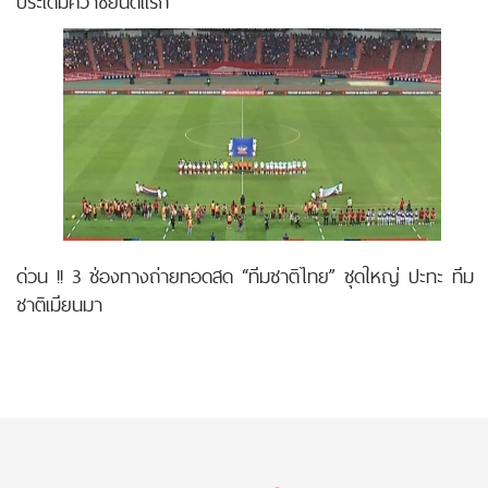
ประเดิมคว้าชัยนัดแรก
ด่วน !! 3 ช่องทางถ่ายทอดสด “ทีมชาติไทย” ชุดใหญ่ ปะทะ ทีม
ชาติเมียนมา