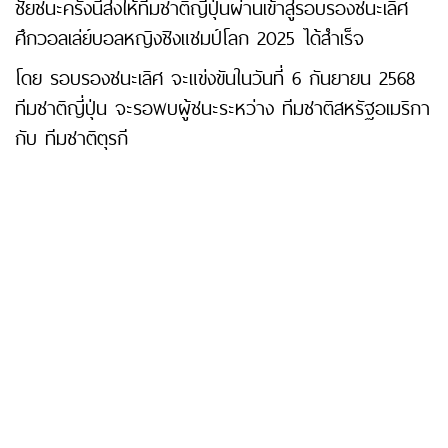
ชัยชนะครั้งนี้ส่งให้ทีมชาติญี่ปุ่นผ่านเข้าสู่รอบรองชนะเลิศ
ศึกวอลเล่ย์บอลหญิงชิงแชมป์โลก 2025 ได้สำเร็จ
โดย รอบรองชนะเลิศ จะแข่งขันในวันที่ 6 กันยายน 2568
ทีมชาติญี่ปุ่น จะรอพบผู้ชนะระหว่าง ทีมชาติสหรัฐอเมริกา
กับ ทีมชาติตุรกี