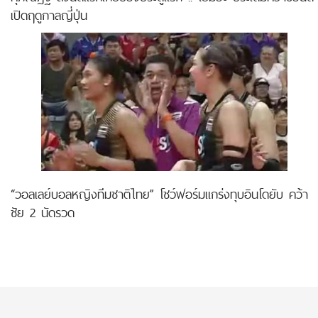
เปิดฤดูกาลญี่ปุ่น
“วอลเลย์บอลหญิงทีมชาติไทย” โชว์ฟอร์มแกร่งทุบอินโดยับ คว้า
ชัย 2 นัดรวด