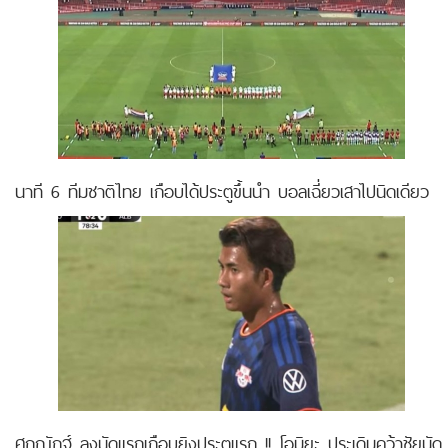
นาที 6 ทีมชาติไทย เกือบได้ประตูขึ้นนำ บอลเฉี่ยวเสาไปนิดเดียว
ศุภณัฏฐ์ ลงนัดแรกเกือบยิงประตูแรก !! โอมิยะ ประเดิมคว้าชัยนัด