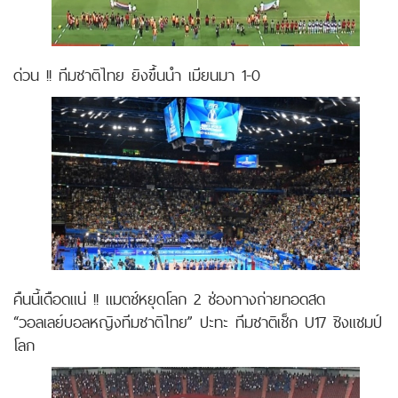
ด่วน !! ทีมชาติไทย ยิงขึ้นนำ เมียนมา 1-0
คืนนี้เดือดแน่ !! แมตช์หยุดโลก 2 ช่องทางถ่ายทอดสด
“วอลเลย์บอลหญิงทีมชาติไทย” ปะทะ ทีมชาติเช็ก U17 ชิงแชมป์
โลก