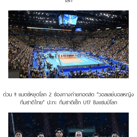
โลก
ด่วน !! แมตช์หยุดโลก 2 ช่องทางถ่ายทอดสด “วอลเลย์บอลหญิง
ทีมชาติไทย” ปะทะ ทีมชาติเช็ก U17 ชิงแชมป์โลก