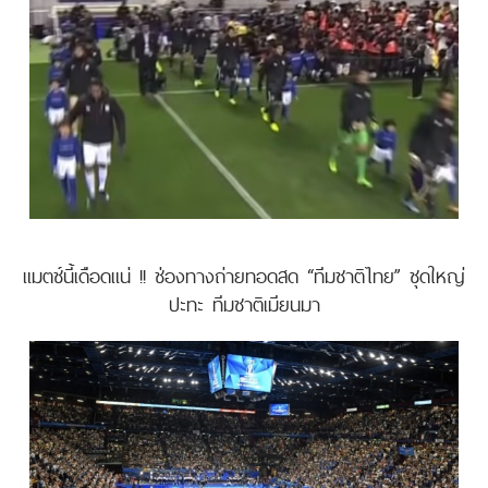
แมตช์นี้เดือดแน่ !! ช่องทางถ่ายทอดสด “ทีมชาติไทย” ชุดใหญ่
ปะทะ ทีมชาติเมียนมา