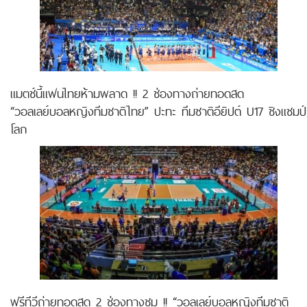
แมตช์นี้แฟนไทยห้ามพลาด !! 2 ช่องทางถ่ายทอดสด
“วอลเลย์บอลหญิงทีมชาติไทย” ปะทะ ทีมชาติอียิปต์ U17 ชิงแชมป์
โลก
ฟรีทีวีถ่ายทอดสด 2 ช่องทางชม !! “วอลเลย์บอลหญิงทีมชาติ