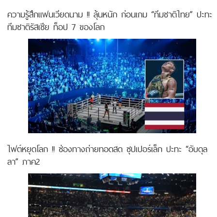
ความรู้สึกแฟนเวียดนาม !! ลุ้นหนัก ก่อนเกม “ทีมชาติไทย” ปะทะ
ทีมชาติรัสเซีย ท็อป 7 ของโลก
ไฟต์หยุดโลก !! ช่องทางถ่ายทอดสด ซุปเปอร์เล็ก ปะทะ “อับดุล
ลา” ภาค2