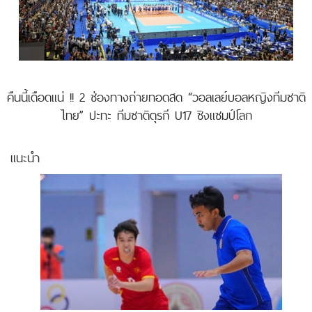
คืนนี้เดือดแน่ !! 2 ช่องทางถ่ายทอดสด “วอลเลย์บอลหญิงทีมชาติ
ไทย” ปะทะ ทีมชาติตุรกี U17 ชิงแชมป์โลก
แนะนำ