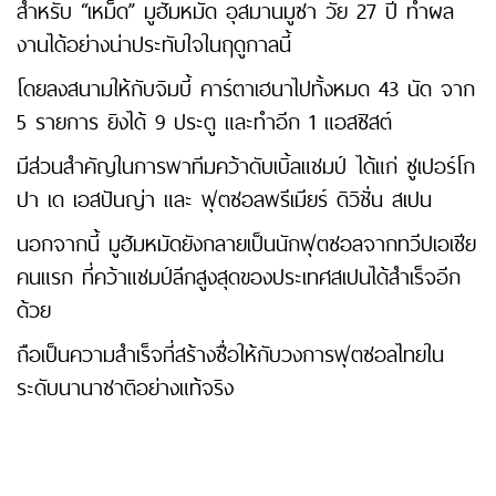
สำหรับ “เหม็ด” มูฮัมหมัด อุสมานมูซา วัย 27 ปี ทำผล
งานได้อย่างน่าประทับใจในฤดูกาลนี้
โดยลงสนามให้กับจิมบี้ คาร์ตาเฮนาไปทั้งหมด 43 นัด จาก
5 รายการ ยิงได้ 9 ประตู และทำอีก 1 แอสซิสต์
มีส่วนสำคัญในการพาทีมคว้าดับเบิ้ลแชมป์ ได้แก่ ซูเปอร์โก
ปา เด เอสปันญ่า และ ฟุตซอลพรีเมียร์ ดิวิชั่น สเปน
นอกจากนี้ มูฮัมหมัดยังกลายเป็นนักฟุตซอลจากทวีปเอเชีย
คนแรก ที่คว้าแชมป์ลีกสูงสุดของประเทศสเปนได้สำเร็จอีก
ด้วย
ถือเป็นความสำเร็จที่สร้างชื่อให้กับวงการฟุตซอลไทยใน
ระดับนานาชาติอย่างแท้จริง