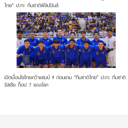
ไทย” ปะทะ ทีมชาติฟิลิปปินส์
เปิดเงื่อนไขไทยคว้าแชมป์ !! ก่อนเกม “ทีมชาติไทย” ปะทะ ทีมชาติ
รัสเซีย ท็อป 7 ของโลก