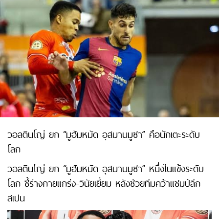
วอลตินโญ่ ยก “มูฮัมหมัด อุสมานมูซา” คือนักเตะระดับ
โลก
วอลตินโญ่ ยก “มูฮัมหมัด อุสมานมูซา” หนึ่งในแข้งระดับ
โลก ชี้ร่างกายแกร่ง-วินัยเยี่ยม หลังช่วยทีมคว้าแชมป์ลีก
สเปน