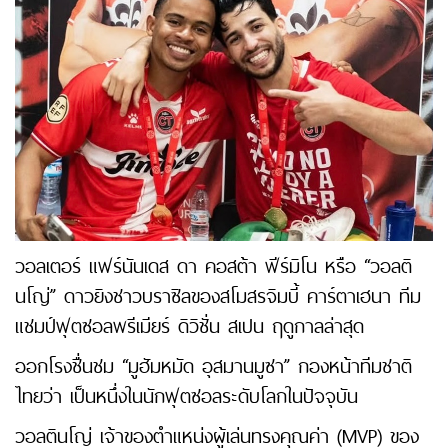
วอลเตอร์ แฟร์นันเดส ดา คอสต้า ฟีร์มิโน หรือ “วอลติ
นโญ่” ดาวยิงชาวบราซิลของสโมสรจิมบี้ คาร์ตาเฮนา ทีม
แชมป์ฟุตซอลพรีเมียร์ ดิวิชั่น สเปน ฤดูกาลล่าสุด
ออกโรงชื่นชม “มูฮัมหมัด อุสมานมูซา” กองหน้าทีมชาติ
ไทยว่า เป็นหนึ่งในนักฟุตซอลระดับโลกในปัจจุบัน
วอลตินโญ่ เจ้าของตำแหน่งผู้เล่นทรงคุณค่า (MVP) ของ